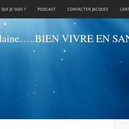
QUI JE SUIS ?
PODCAST
CONTACTER JACQUES
CART
elaine…..BIEN VIVRE EN SA