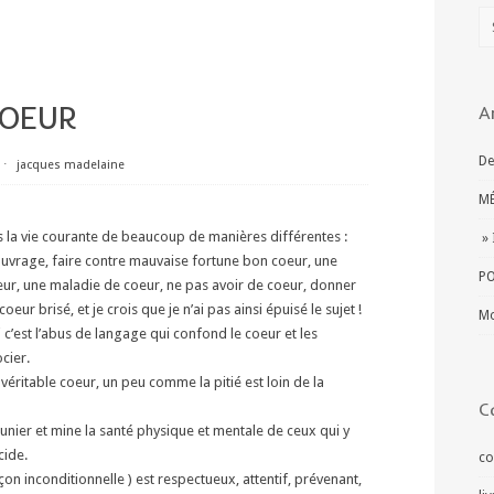
COEUR
A
De
⋅
jacques madelaine
MÉ
ns la vie courante de beaucoup de manières différentes :
» 
’ouvrage, faire contre mauvaise fortune bon coeur, une
PO
ur, une maladie de coeur, ne pas avoir de coeur, donner
oeur brisé, et je crois que je n’ai pas ainsi épuisé le sujet !
Mo
 c’est l’abus de langage qui confond le coeur et les
cier.
véritable coeur, un peu comme la pitié est loin de la
C
unier et mine la santé physique et mentale de ceux qui y
cide.
co
çon inconditionnelle ) est respectueux, attentif, prévenant,