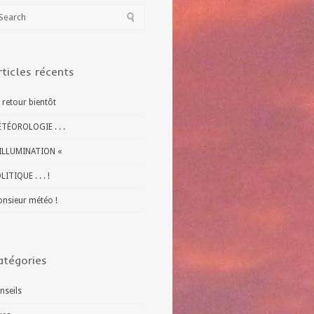
rticles récents
 retour bientôt
TÉOROLOGIE . . .
ILLUMINATION «
LITIQUE . . . !
nsieur météo !
atégories
nseils