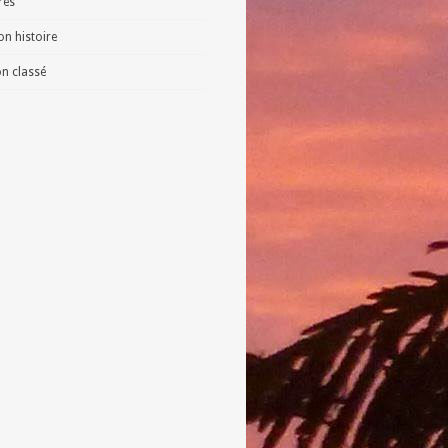
vres
n histoire
n classé