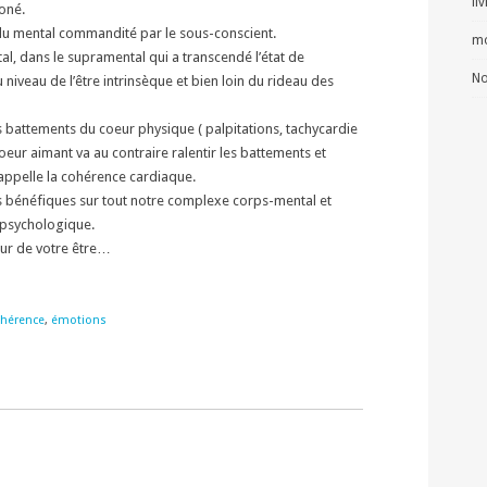
li
oné.
 du mental commandité par le sous-conscient.
mo
l, dans le supramental qui a transcendé l’état de
No
 niveau de l’être intrinsèque et bien loin du rideau des
s battements du coeur physique ( palpitations, tachycardie
 coeur aimant va au contraire ralentir les battements et
n appelle la cohérence cardiaque.
s bénéfiques sur tout notre complexe corps-mental et
t psychologique.
eur de votre être…
hérence
,
émotions