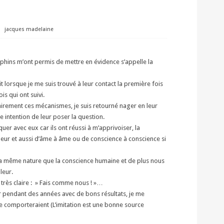
⋅
jacques madelaine
hins m’ont permis de mettre en évidence s’appelle la
 lorsque je me suis trouvé à leur contact la première fois
s qui ont suivi.
lairement ces mécanismes, je suis retourné nager en leur
 intention de leur poser la question.
uer avec eux car ils ont réussi à m’apprivoiser, la
eur et aussi d’âme à âme ou de conscience à conscience si
la même nature que la conscience humaine et de plus nous
leur.
très claire : » Fais comme nous ! »…
er pendant des années avec de bons résultats, je me
e comporteraient (L’imitation est une bonne source