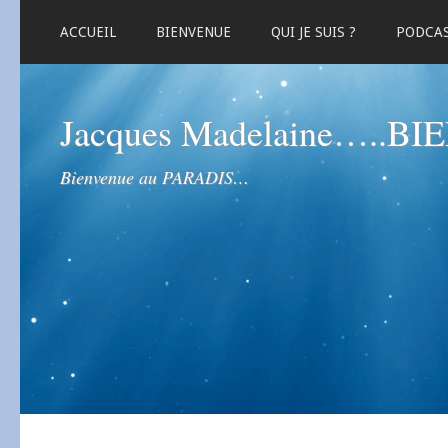
ACCUEIL
BIENVENUE
QUI JE SUIS ?
PODCA
Jacques Madelaine…..B
Bienvenue au PARADIS…