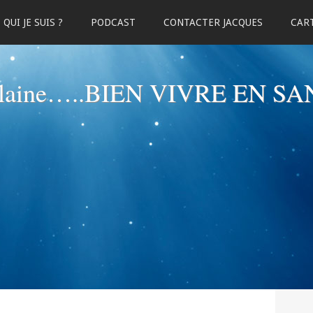
QUI JE SUIS ?
PODCAST
CONTACTER JACQUES
CART
elaine…..BIEN VIVRE EN SA