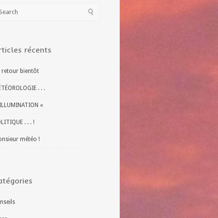
rticles récents
 retour bientôt
TÉOROLOGIE . . .
ILLUMINATION «
LITIQUE . . . !
nsieur météo !
atégories
nseils