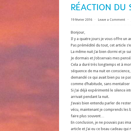
RÉACTION DU 
19 février 2016
⋅
Leave a Comment
⋅
Bonjour,
Il y a quatre jours je vous offre un ar
Pas prémédité du tout, cet article s
La même nuit j’ai bien dormi et je s
Je dormais et j’observais mes pensé
Cela a duré très longtemps et à mon r
séquence de ma nuit en conscience, c
demandé ce qui avait bien pu se passe
comme d’habitude, sans mentaliser
Si j’ai déjà expérimenté le silence int
arrivait pendant la nuit.
J’avais bien entendu parler de reste
vécu, maintenant je comprends les bi
faire plus souvent…
En conclusion, je ne pouvais pas imag
article et j’ai eu ce beau cadeau q