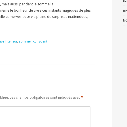
li
eil, mais aussi pendant le sommeil !
et même le bonheur de vivre ces instants magiques de plus
mo
lle et merveilleuse vie pleine de surprises inattendues,
No
nce intérieur
,
sommeil conscient
bliée.
Les champs obligatoires sont indiqués avec
*