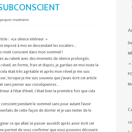
SUBCONSCIENT
jacques madelaine
A
ticle : »Le silence intérieur »
De
’est imposé à moi en descendant les escaliers…
uis resté conscient dans mon sommeil !
MÉ
es au ralenti avec des moments de silence prolongés.
» 
éveil, en forme, frais et dispos, je gardais en moi toute la
ela était très agréable et après mon réveil je me suis
PO
r, lorsque je me suis souvenu que j’avais écrit cet article
 et sans penser aux conséquences…
Mo
érieur à l’état d’éveil, c’était bien la première fois que cela
r conscient pendant le sommeil sans pour autant l’avoir
C
enfaits de cette façon de dormir et je vais tenter de le
co
iner ce qui allait se passer aussitôt après avoir écrit cet
ui me permet de vous confirmer que nous pouvons découvrir