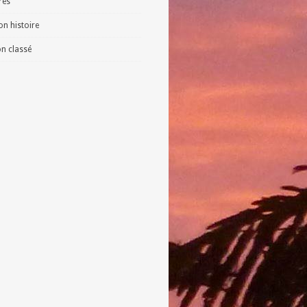
vres
n histoire
n classé