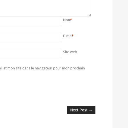
Nom
*
E-mail
*
Site web
l et mon site dans le navigateur pour mon prochain
Next Post
→