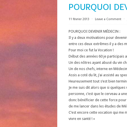
POURQUOI DEV
11 février 2013
⋅
Leave a Comment
⋅
POURQUOI DEVENIR MÉDECIN :
Il y a deux motivations pour devenir 
entre ces deux extrêmes il y a des 
Pour moi ce fut la Vocation !
Début des années 60 je participais a
Un des nôtres ayant abusé du vin ch
Un de nos chefs, interne en Médeci
Assis a coté du lit, j’ai assisté au
Heureusement tout s’est bien terminé 
Je me suis dit alors que si quelques
personne, c’est que le cerveau a un
donc bénéficier de cette force pour at
de me lancer dans les études de Méd
C’est encore cette vocation qui me 
vivre en santé ! »