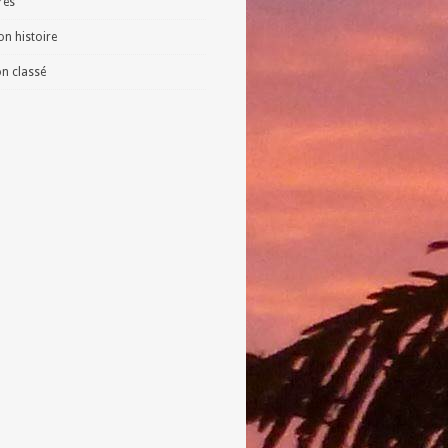
vres
n histoire
n classé