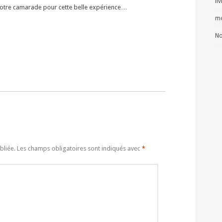
li
 notre camarade pour cette belle expérience…
mo
No
bliée.
Les champs obligatoires sont indiqués avec
*