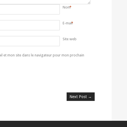
Nom
*
E-mail
*
Site web
l et mon site dans le navigateur pour mon prochain
Next Post
→