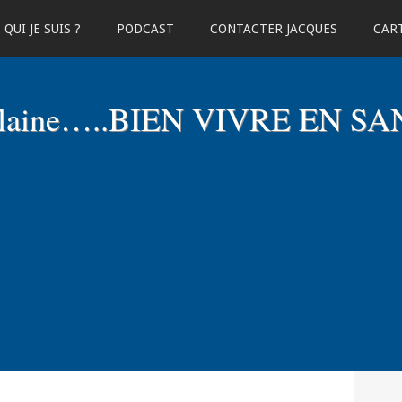
QUI JE SUIS ?
PODCAST
CONTACTER JACQUES
CART
elaine…..BIEN VIVRE EN SA