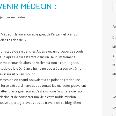
ENIR MÉDECIN :
jacques madelaine
A
Médecin, la vocation et le gout de l’argent et bien sur
De
mélanges des deux.
MÉ
 un stage de ski dans les Alpes avec un groupe de scouts.
» 
aud aprés le ski est entré dans un Délirium trémens.
ne me demande alors de veiller sur notre compagnon.
PO
 spectacle de la déchéance humaine poussée a son extrême….
( il aurait pu en mourir !).
Mo
 verres de vin chaud pouvaient a ce point dégrader une
e force extraordinaire et que toutes les maladies pouvaient
teindre la guérison et c’est ainsi que j’ai pris la décision
C
ecine et de consacrer ma vie a cette noble mission.
motive a partager avec vous au travers de ce blog »Bien
co