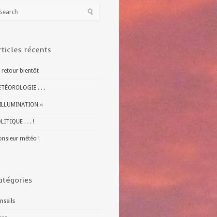
rticles récents
 retour bientôt
TÉOROLOGIE . . .
ILLUMINATION «
LITIQUE . . . !
nsieur météo !
atégories
nseils