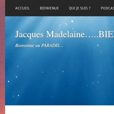
ACCUEIL
BIENVENUE
QUI JE SUIS ?
PODCA
Jacques Madelaine…..B
Bienvenue au PARADIS…