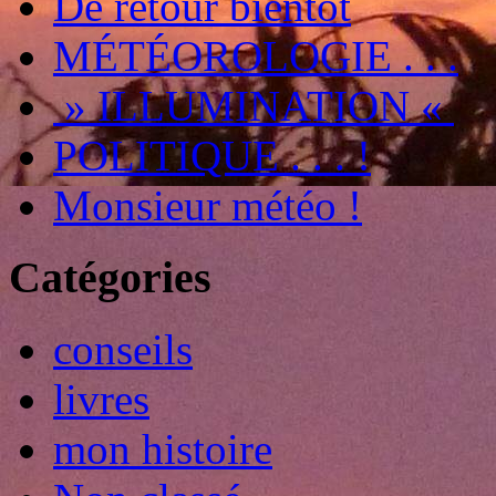
De retour bientôt
MÉTÉOROLOGIE . . .
» ILLUMINATION «
POLITIQUE . . . !
Monsieur météo !
Catégories
conseils
livres
mon histoire