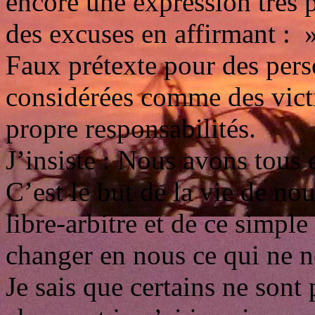
encore une expression trés p
des excuses en affirmant : »
Faux prétexte pour des pers
considérées comme des vict
propre responsabilités.
J’insiste : Nous avons tous
C’est le but de la vie de no
libre-arbitre et de ce simple 
changer en nous ce qui ne n
Je sais que certains ne sont