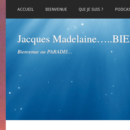
ACCUEIL
BIENVENUE
QUI JE SUIS ?
PODCA
Jacques Madelaine…..B
Bienvenue au PARADIS…