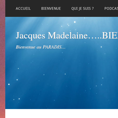
ACCUEIL
BIENVENUE
QUI JE SUIS ?
PODCA
Jacques Madelaine…..B
Bienvenue au PARADIS…