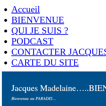
Accueil
BIENVENUE
QUI JE SUIS ?
PODCAST
CONTACTER JACQUE
CARTE DU SITE
Jacques Madelaine…..BI
Bienvenue au PARADIS…