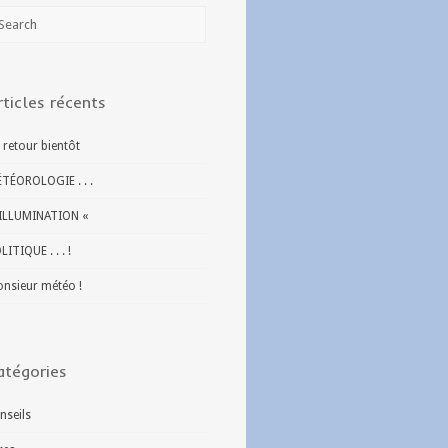
rticles récents
 retour bientôt
TÉOROLOGIE . . .
ILLUMINATION «
LITIQUE . . . !
nsieur météo !
atégories
nseils