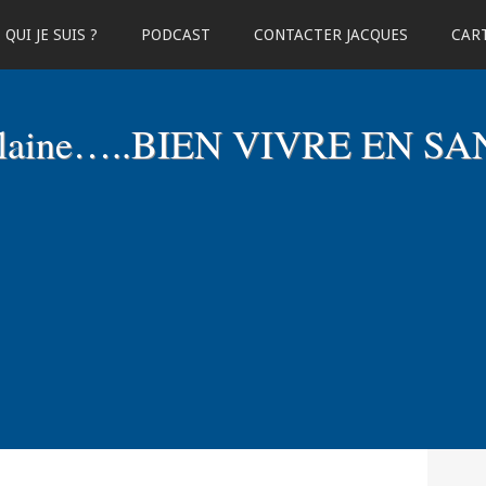
QUI JE SUIS ?
PODCAST
CONTACTER JACQUES
CART
elaine…..BIEN VIVRE EN SA