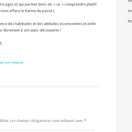
li
locages et qui permet donc de » se » comprendre plutôt
nsion efface le Karma du passé ).
mo
No
nce des habitudes et des attitudes inconscientes et enfin
tir librement à son auto-découverte !
!)
 de son enfance
bliée.
Les champs obligatoires sont indiqués avec
*