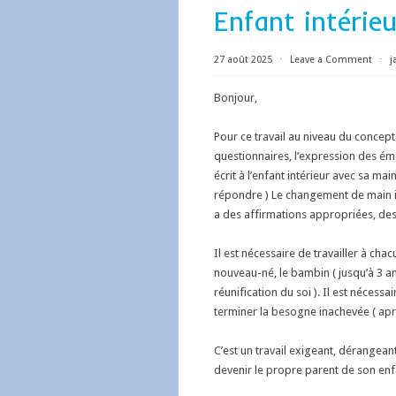
Enfant intérieu
27 août 2025
⋅
Leave a Comment
⋅
j
Bonjour,
Pour ce travail au niveau du concept 
questionnaires, l’expression des émot
écrit à l’enfant intérieur avec sa m
répondre ) Le changement de main imp
a des affirmations appropriées, de
Il est nécessaire de travailler à ch
nouveau-né, le bambin ( jusqu’à 3 ans
réunification du soi ). Il est néce
terminer la besogne inachevée ( apr
C’est un travail exigeant, dérangean
devenir le propre parent de son enfa