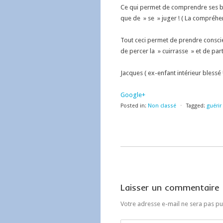
Ce qui permet de comprendre ses b
que de » se » juger ! ( La compréhe
Tout ceci permet de prendre conscie
de percer la » cuirrasse » et de par
Jacques ( ex-enfant intérieur blessé 
Google+
Posted in:
Non classé
⋅
Tagged:
guérir
Laisser un commentaire
Votre adresse e-mail ne sera pas pu