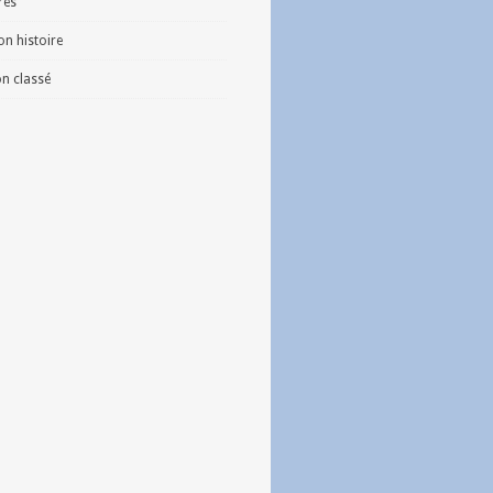
vres
n histoire
n classé