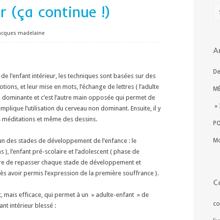
r (ça continue !)
acques madelaine
A
De
de l’enfant intérieur, les techniques sont basées sur des
ions, et leur mise en mots, l’échange de lettres ( l’adulte
MÉ
ain dominante et c’est l’autre main opposée qui permet de
» 
lique l’utilisation du cerveau non dominant. Ensuite, il y
s méditations et même des dessins.
PO
acun des stades de développement de l’enfance : le
Mo
 ), l’enfant pré-scolaire et l’adolescent ( phase de
ssaire de repasser chaque stade de développement et
ès avoir permis l’expression de la première souffrance ).
C
t, mais efficace, qui permet à un » adulte-enfant » de
co
nt intérieur blessé :