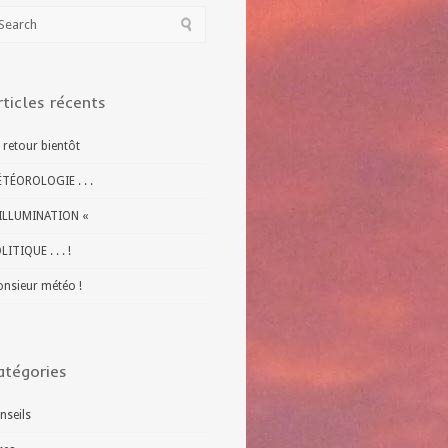
rticles récents
 retour bientôt
TÉOROLOGIE . . .
ILLUMINATION «
LITIQUE . . . !
nsieur météo !
atégories
nseils