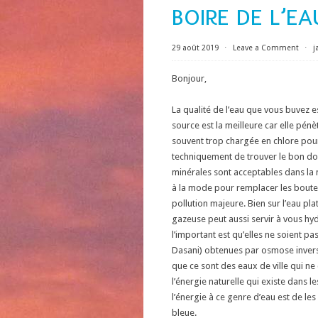
BOIRE DE L’EA
29 août 2019
⋅
Leave a Comment
⋅
j
Bonjour,
La qualité de l’eau que vous buvez 
source est la meilleure car elle pénè
souvent trop chargée en chlore pour é
techniquement de trouver le bon dosa
minérales sont acceptables dans la 
à la mode pour remplacer les boute
pollution majeure. Bien sur l’eau pl
gazeuse peut aussi servir à vous hyd
l’important est qu’elles ne soient pa
Dasani) obtenues par osmose inver
que ce sont des eaux de ville qui ne c
l’énergie naturelle qui existe dans
l’énergie à ce genre d’eau est de les
bleue.