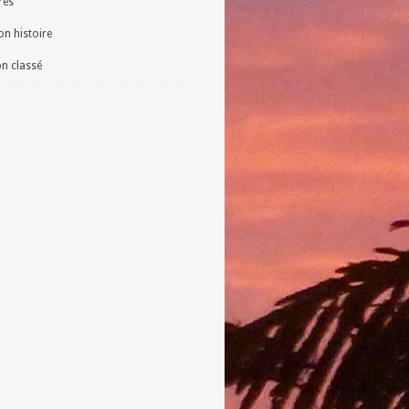
vres
n histoire
n classé