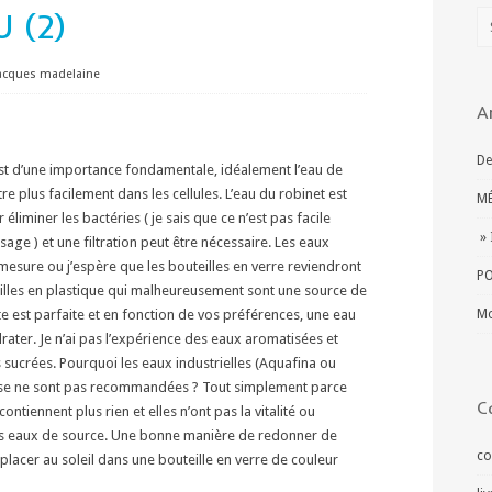
U (2)
acques madelaine
A
De
est d’une importance fondamentale, idéalement l’eau de
tre plus facilement dans les cellules. L’eau du robinet est
MÉ
liminer les bactéries ( je sais que ce n’est pas facile
» 
ge ) et une filtration peut être nécessaire. Les eaux
mesure ou j’espère que les bouteilles en verre reviendront
PO
illes en plastique qui malheureusement sont une source de
ate est parfaite et en fonction de vos préférences, une eau
Mo
rater. Je n’ai pas l’expérience des eaux aromatisées et
s sucrées. Pourquoi les eaux industrielles (Aquafina ou
se ne sont pas recommandées ? Tout simplement parce
C
ontiennent plus rien et elles n’ont pas la vitalité ou
 les eaux de source. Une bonne manière de redonner de
co
 placer au soleil dans une bouteille en verre de couleur