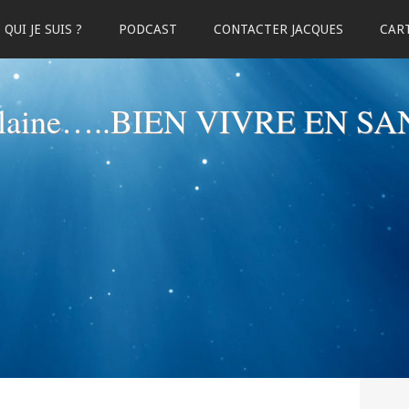
QUI JE SUIS ?
PODCAST
CONTACTER JACQUES
CART
elaine…..BIEN VIVRE EN SA