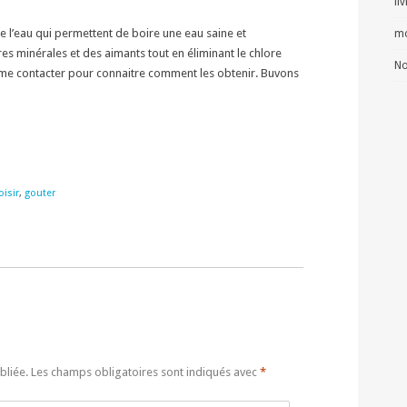
li
de l’eau qui permettent de boire une eau saine et
mo
res minérales et des aimants tout en éliminant le chlore
No
ez me contacter pour connaitre comment les obtenir. Buvons
oisir
,
gouter
bliée.
Les champs obligatoires sont indiqués avec
*