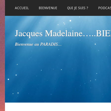
ACCUEIL
BIENVENUE
QUI JE SUIS ?
PODCA
Jacques Madelaine…..B
Bienvenue au PARADIS…