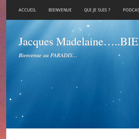
ACCUEIL
BIENVENUE
QUI JE SUIS ?
PODCA
Jacques Madelaine…..B
Bienvenue au PARADIS…