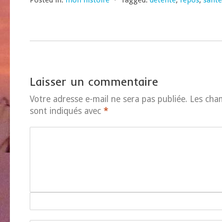
Posted in:
mon histoire
⋅
Tagged:
détente
,
repos
,
santé
Laisser un commentaire
Votre adresse e-mail ne sera pas publiée.
Les cha
sont indiqués avec
*