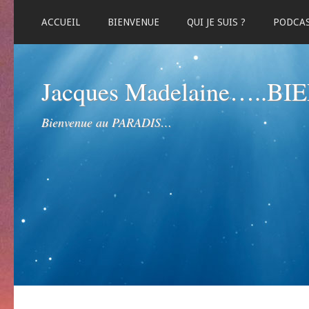
ACCUEIL
BIENVENUE
QUI JE SUIS ?
PODCA
Jacques Madelaine…..B
Bienvenue au PARADIS…