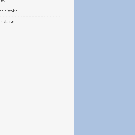
vres
n histoire
n classé