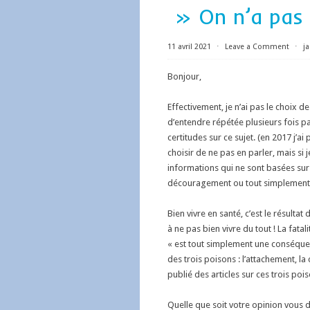
» On n’a pas 
11 avril 2021
⋅
Leave a Comment
⋅
j
Bonjour,
Effectivement, je n’ai pas le choix d
d’entendre répétée plusieurs fois p
certitudes sur ce sujet. (en 2017 j’ai p
choisir de ne pas en parler, mais si j
informations qui ne sont basées sur a
découragement ou tout simplement l
Bien vivre en santé, c’est le résultat
à ne pas bien vivre du tout ! La fata
« est tout simplement une conséquen
des trois poisons : l’attachement, la 
publié des articles sur ces trois poi
Quelle que soit votre opinion vous 