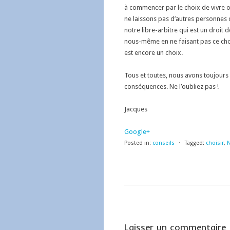
à commencer par le choix de vivre o
ne laissons pas d’autres personnes 
notre libre-arbitre qui est un droi
nous-même en ne faisant pas ce choi
est encore un choix.
Tous et toutes, nous avons toujours 
conséquences. Ne l’oubliez pas !
Jacques
Google+
Posted in:
conseils
⋅
Tagged:
choisir
,
Laisser un commentaire