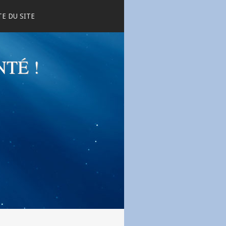
E DU SITE
NTÉ !