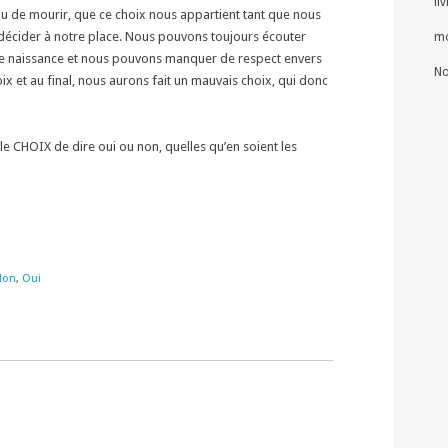
li
u de mourir, que ce choix nous appartient tant que nous
décider à notre place. Nous pouvons toujours écouter
mo
t de naissance et nous pouvons manquer de respect envers
No
x et au final, nous aurons fait un mauvais choix, qui donc
le CHOIX de dire oui ou non, quelles qu’en soient les
Non
,
Oui