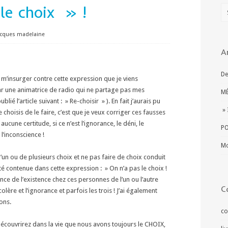
le choix » !
acques madelaine
A
De
e m’insurger contre cette expression que je viens
ar une animatrice de radio qui ne partage pas mes
MÉ
ublié l’article suivant : » Re-choisir » ). En fait j’aurais pu
» 
e choisis de le faire, c’est que je veux corriger ces fausses
ucune certitude, si ce n’est l’ignorance, le déni, le
PO
’inconscience !
Mo
 d’un ou de plusieurs choix et ne pas faire de choix conduit
lité contenue dans cette expression : » On n’a pas le choix !
ce de l’existence chez ces personnes de l’un ou l’autre
C
colère et l’ignorance et parfois les trois ! J’ai également
sons.
co
découvrirez dans la vie que nous avons toujours le CHOIX,