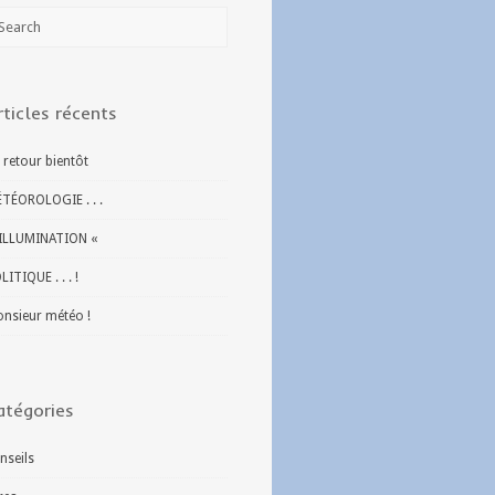
rticles récents
 retour bientôt
TÉOROLOGIE . . .
ILLUMINATION «
LITIQUE . . . !
nsieur météo !
atégories
nseils