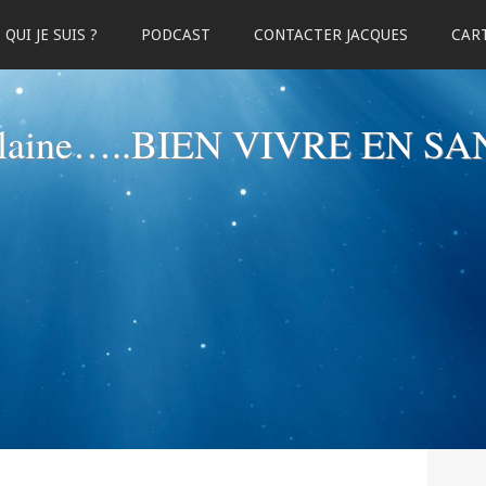
QUI JE SUIS ?
PODCAST
CONTACTER JACQUES
CART
elaine…..BIEN VIVRE EN SA