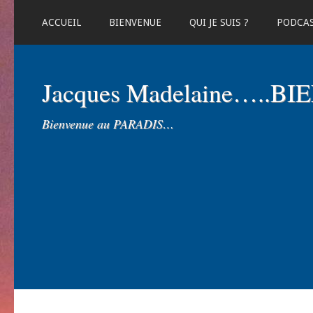
ACCUEIL
BIENVENUE
QUI JE SUIS ?
PODCA
Jacques Madelaine…..B
Bienvenue au PARADIS…