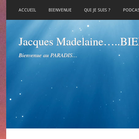
ACCUEIL
BIENVENUE
QUI JE SUIS ?
PODCA
Jacques Madelaine…..B
Bienvenue au PARADIS…